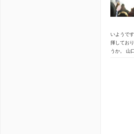
いようです
揮しており
うか。 山