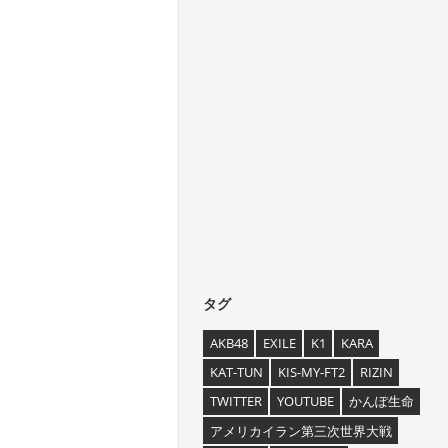
タグ
AKB48
EXILE
K1
KARA
KAT-TUN
KIS-MY-FT2
RIZIN
TWITTER
YOUTUBE
かんぽ生命
アメリカイラン第三次世界大戦