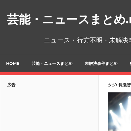
コ
ン
芸能・ニュースまとめ.n
テ
ン
ツ
ニュース・行方不明・未解決
へ
ス
キ
HOME
芸能・ニュースまとめ
未解決事件まとめ
ッ
プ
広告
タグ:
長瀬智