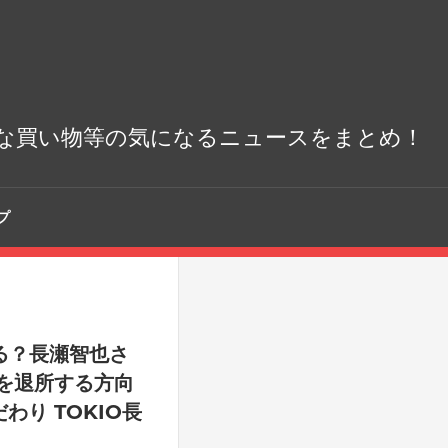
な買い物等の気になるニュースをまとめ！
プ
る？長瀬智也さ
を退所する方向
わり TOKIO長