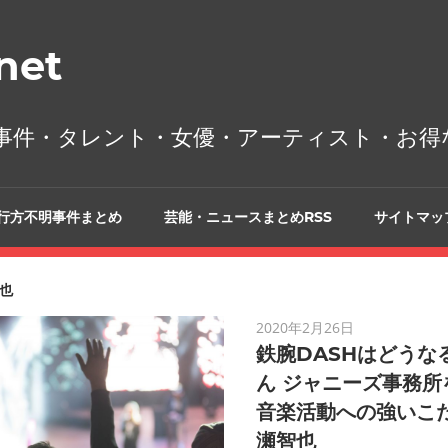
et
事件・タレント・女優・アーティスト・お得
行方不明事件まとめ
芸能・ニュースまとめRSS
サイトマッ
也
2020年2月26日
鉄腕DASHはどうな
ん ジャニーズ事務所
音楽活動への強いこだ
瀬智也