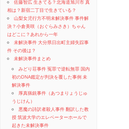
佐藤智広 生きてる？北海道旭川市 真
相は？新宿二丁目で生きている？
山梨女児行方不明未解決事件 事件解
決？小倉美咲（おぐらみさき）ちゃん
はどこに？あれから一年
未解決事件 大分県日出町主婦失踪事
件 その後は？
未解決事件まとめ
みどり荘事件 冤罪で逆転無罪 国内
初のDNA鑑定が判決を覆した事例 未
解決事件
厚真猟銃事件（あつまりょうじゅ
うじけん）
悪魔の詩訳者殺人事件 翻訳した教
授 筑波大学のエレベーターホールで
起きた未解決事件