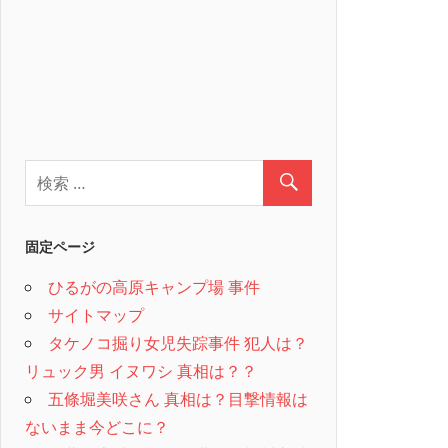
固定ページ
ひるがの高原キャンプ場 事件
サイトマップ
タケノコ掘り女児失踪事件 犯人は？
リュック男 イヌワシ 真相は？？
五條堀美咲さん 真相は？目撃情報は
ないまま今どこに？