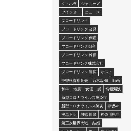
ク・ハラ
ジャニーズ
ツイッター
ニュース
ブロードリンク
ブロードリンク 会見
ブロードリンク 倒産
ブロードリンク倒産
ブロードリンク 株価
ブロードリンク株式会社
ブロードリンク 逮捕
ホスト
中曽根首相死去
乃木坂46
動画
和牛
地震
女優
嵐
情報漏洩
新型コロナウイルス感染症
新型コロナウイルス肺炎
欅坂46
消息不明
神奈川県
神奈川県庁
第三次世界大戦
結婚