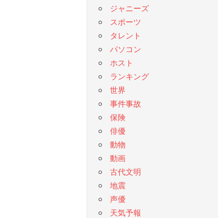
ジャニーズ
スポーツ
タレント
パソコン
ホスト
ランキング
世界
事件事故
保険
俳優
動物
動画
古代文明
地震
声優
天気予報