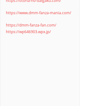
https://otona-no-daigaku.com/
https://www.dmm-fanza-mania.com/
https://dmm-fanza-fan.com/
https://wp646903.wpx.jp/