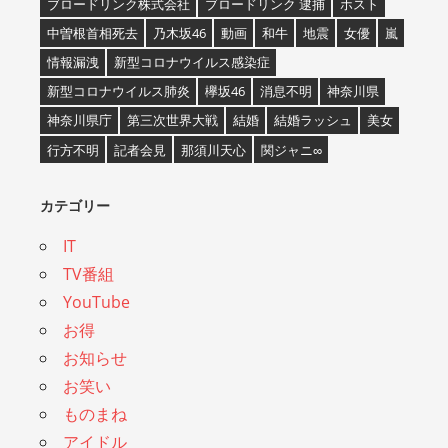
ブロードリンク株式会社
ブロードリンク 逮捕
ホスト
中曽根首相死去
乃木坂46
動画
和牛
地震
女優
嵐
情報漏洩
新型コロナウイルス感染症
新型コロナウイルス肺炎
欅坂46
消息不明
神奈川県
神奈川県庁
第三次世界大戦
結婚
結婚ラッシュ
美女
行方不明
記者会見
那須川天心
関ジャニ∞
カテゴリー
IT
TV番組
YouTube
お得
お知らせ
お笑い
ものまね
アイドル