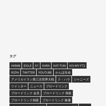
タグ
AKB48
EXILE
K1
KARA
KAT-TUN
KIS-MY-FT2
RIZIN
TWITTER
YOUTUBE
かんぽ生命
アメリカイラン第三次世界大戦
ク・ハラ
ジャニーズ
ツイッター
ニュース
ブロードリンク
ブロードリンク 会見
ブロードリンク 倒産
ブロードリンク倒産
ブロードリンク 株価