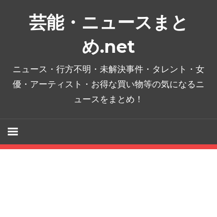
コ
芸能・ニュースまと
ン
テ
め.net
ン
ツ
ニュース・行方不明・未解決事件・タレント・女
へ
優・アーティスト・お得な買い物等の気になるニ
ス
ュースをまとめ！
キ
ッ
プ