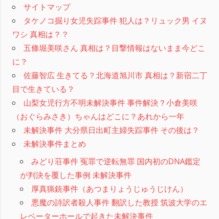
サイトマップ
タケノコ掘り女児失踪事件 犯人は？リュック男 イヌ
ワシ 真相は？？
五條堀美咲さん 真相は？目撃情報はないまま今どこ
に？
佐藤智広 生きてる？北海道旭川市 真相は？新宿二丁
目で生きている？
山梨女児行方不明未解決事件 事件解決？小倉美咲
（おぐらみさき）ちゃんはどこに？あれから一年
未解決事件 大分県日出町主婦失踪事件 その後は？
未解決事件まとめ
みどり荘事件 冤罪で逆転無罪 国内初のDNA鑑定
が判決を覆した事例 未解決事件
厚真猟銃事件（あつまりょうじゅうじけん）
悪魔の詩訳者殺人事件 翻訳した教授 筑波大学のエ
レベーターホールで起きた未解決事件