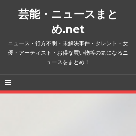
コ
芸能・ニュースまと
ン
テ
め.net
ン
ツ
ニュース・行方不明・未解決事件・タレント・女
へ
優・アーティスト・お得な買い物等の気になるニ
ス
ュースをまとめ！
キ
ッ
プ