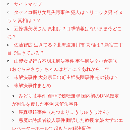
サイトマップ
タケノコ掘り女児失踪事件 犯人は？リュック男 イヌ
ワシ 真相は？？
五條堀美咲さん 真相は？目撃情報はないまま今どこ
に？
佐藤智広 生きてる？北海道旭川市 真相は？新宿二丁
目で生きている？
山梨女児行方不明未解決事件 事件解決？小倉美咲
（おぐらみさき）ちゃんはどこに？あれから一年
未解決事件 大分県日出町主婦失踪事件 その後は？
未解決事件まとめ
みどり荘事件 冤罪で逆転無罪 国内初のDNA鑑定
が判決を覆した事例 未解決事件
厚真猟銃事件（あつまりょうじゅうじけん）
悪魔の詩訳者殺人事件 翻訳した教授 筑波大学のエ
レベーターホールで起きた未解決事件