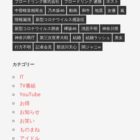
ブロードリンク株式会社
ブロードリンク 逮捕
ホスト
中曽根首相死去
乃木坂46
動画
和牛
地震
女優
嵐
情報漏洩
新型コロナウイルス感染症
新型コロナウイルス肺炎
欅坂46
消息不明
神奈川県
神奈川県庁
第三次世界大戦
結婚
結婚ラッシュ
美女
行方不明
記者会見
那須川天心
関ジャニ∞
カテゴリー
IT
TV番組
YouTube
お得
お知らせ
お笑い
ものまね
アイドル