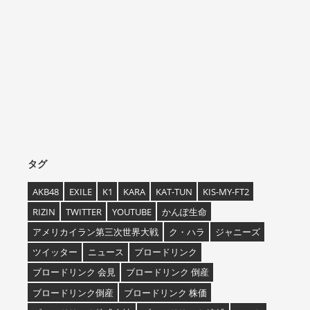
タグ
AKB48
EXILE
K1
KARA
KAT-TUN
KIS-MY-FT2
RIZIN
TWITTER
YOUTUBE
かんぽ生命
アメリカイラン第三次世界大戦
ク・ハラ
ジャニーズ
ツイッター
ニュース
ブロードリンク
ブロードリンク 会見
ブロードリンク 倒産
ブロードリンク倒産
ブロードリンク 株価