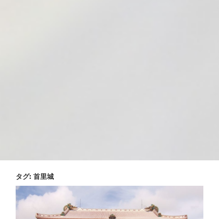
タグ:
首里城