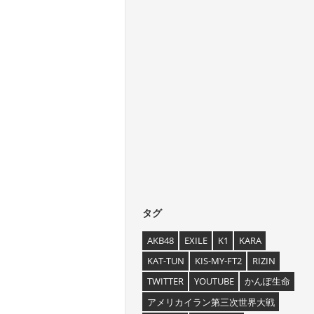
タグ
AKB48
EXILE
K1
KARA
KAT-TUN
KIS-MY-FT2
RIZIN
TWITTER
YOUTUBE
かんぽ生命
アメリカイラン第三次世界大戦