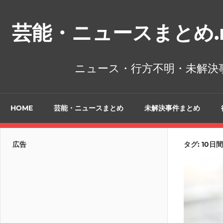
コ
ン
芸能・ニュースまとめ.n
テ
ン
ツ
ニュース・行方不明・未解決
へ
ス
キ
HOME
芸能・ニュースまとめ
未解決事件まとめ
ッ
プ
広告
タグ:
10日間