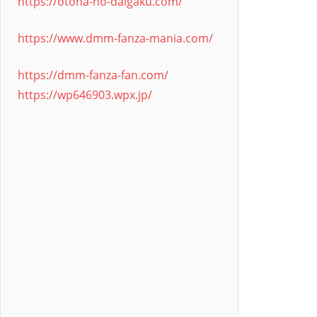
https://otona-no-daigaku.com/
https://www.dmm-fanza-mania.com/
https://dmm-fanza-fan.com/
https://wp646903.wpx.jp/