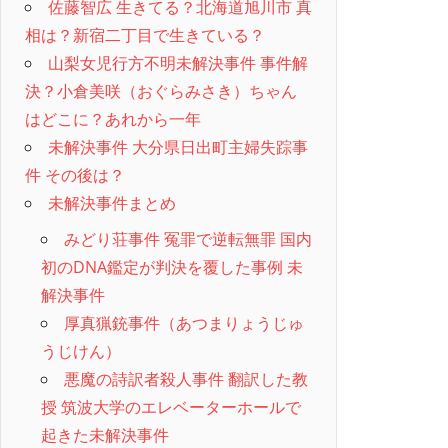
佐藤智広 生きてる？北海道旭川市 真
相は？新宿二丁目で生きている？
山梨女児行方不明未解決事件 事件解
決？小倉美咲（おぐらみさき）ちゃん
はどこに？あれから一年
未解決事件 大分県日出町主婦失踪事
件 その後は？
未解決事件まとめ
みどり荘事件 冤罪で逆転無罪 国内
初のDNA鑑定が判決を覆した事例 未
解決事件
厚真猟銃事件（あつまりょうじゅ
うじけん）
悪魔の詩訳者殺人事件 翻訳した教
授 筑波大学のエレベーターホールで
起きた未解決事件