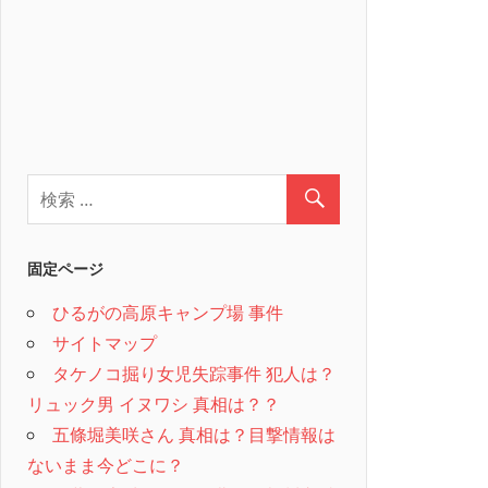
固定ページ
ひるがの高原キャンプ場 事件
サイトマップ
タケノコ掘り女児失踪事件 犯人は？
リュック男 イヌワシ 真相は？？
五條堀美咲さん 真相は？目撃情報は
ないまま今どこに？