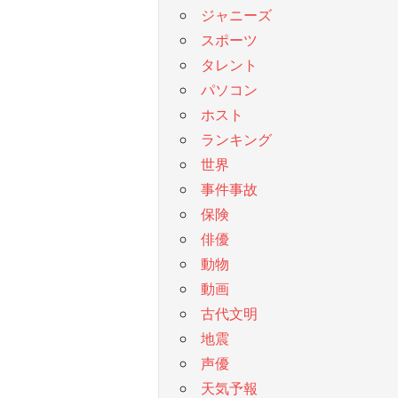
ジャニーズ
スポーツ
タレント
パソコン
ホスト
ランキング
世界
事件事故
保険
俳優
動物
動画
古代文明
地震
声優
天気予報