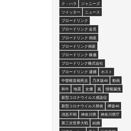
ク・ハラ
ジャニーズ
ツイッター
ニュース
ブロードリンク
ブロードリンク 会見
ブロードリンク 倒産
ブロードリンク倒産
ブロードリンク 株価
ブロードリンク株式会社
ブロードリンク 逮捕
ホスト
中曽根首相死去
乃木坂46
動画
和牛
地震
女優
嵐
情報漏洩
新型コロナウイルス感染症
新型コロナウイルス肺炎
欅坂46
消息不明
神奈川県
神奈川県庁
第三次世界大戦
結婚