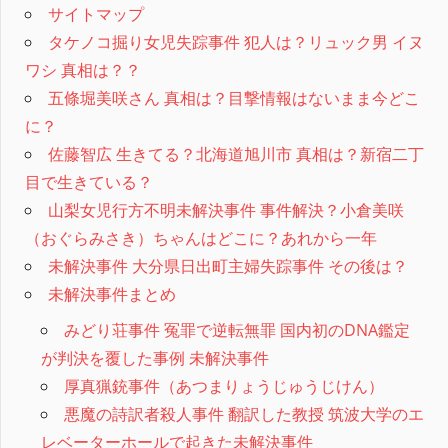
サイトマップ
タケノコ掘り女児失踪事件 犯人は？リュック男 イヌ
ワシ 真相は？？
五條堀美咲さん 真相は？目撃情報はないまま今どこ
に？
佐藤智広 生きてる？北海道旭川市 真相は？新宿二丁
目で生きている？
山梨女児行方不明未解決事件 事件解決？小倉美咲
（おぐらみさき）ちゃんはどこに？あれから一年
未解決事件 大分県日出町主婦失踪事件 その後は？
未解決事件まとめ
みどり荘事件 冤罪で逆転無罪 国内初のDNA鑑定
が判決を覆した事例 未解決事件
厚真猟銃事件（あつまりょうじゅうじけん）
悪魔の詩訳者殺人事件 翻訳した教授 筑波大学のエ
レベーターホールで起きた未解決事件