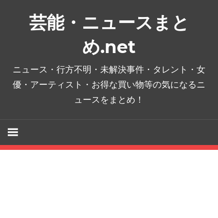
コ
芸能・ニュースまと
ン
テ
め.net
ン
ツ
ニュース・行方不明・未解決事件・タレント・女
へ
優・アーティスト・お得な買い物等の気になるニ
ス
ュースをまとめ！
キ
ッ
プ