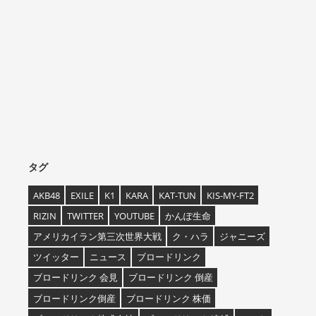
タグ
AKB48
EXILE
K1
KARA
KAT-TUN
KIS-MY-FT2
RIZIN
TWITTER
YOUTUBE
かんぽ生命
アメリカイラン第三次世界大戦
ク・ハラ
ジャニーズ
ツイッター
ニュース
ブロードリンク
ブロードリンク 会見
ブロードリンク 倒産
ブロードリンク倒産
ブロードリンク 株価