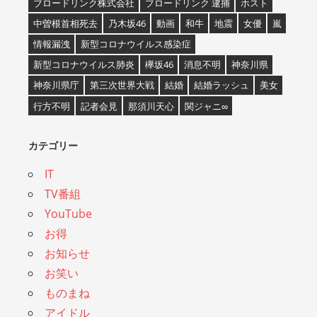
ブロードリンク株式会社
ブロードリンク 逮捕
ホスト
中曽根首相死去
乃木坂46
動画
和牛
地震
女優
嵐
情報漏洩
新型コロナウイルス感染症
新型コロナウイルス肺炎
欅坂46
消息不明
神奈川県
神奈川県庁
第三次世界大戦
結婚
結婚ラッシュ
美女
行方不明
記者会見
那須川天心
関ジャニ∞
カテゴリー
IT
TV番組
YouTube
お得
お知らせ
お笑い
ものまね
アイドル