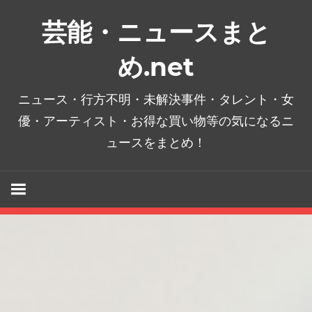
コ
芸能・ニュースまと
ン
テ
め.net
ン
ツ
ニュース・行方不明・未解決事件・タレント・女
へ
優・アーティスト・お得な買い物等の気になるニ
ス
ュースをまとめ！
キ
ッ
プ