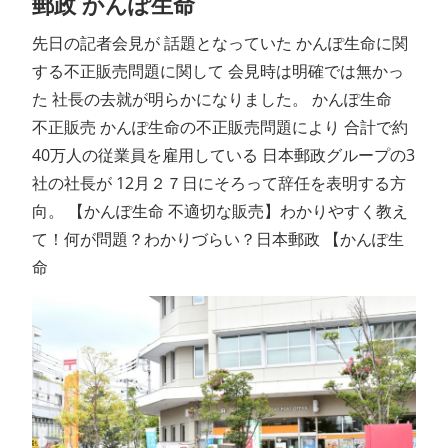
郵政 かんぽ生命
先日の記者会見が 話題となっていた かんぽ生命に関
する不正販売問題に関して 会見時は明確では無かっ
た 社長の去就が明らかになりました。 かんぽ生命
不正販売 かんぽ生命の不正販売問題により 合計で約
40万人の従業員を雇用している 日本郵政グループの3
社の社長が 12月２７日にそろって辞任を表明する方
向。 【かんぽ生命 不適切な販売】わかりやすく教え
て！何が問題？わかりづらい？日本郵政 【かんぽ生
命