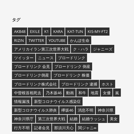
タグ
AKB48
EXILE
K1
KARA
KAT-TUN
KIS-MY-FT2
RIZIN
TWITTER
YOUTUBE
かんぽ生命
アメリカイラン第三次世界大戦
ク・ハラ
ジャニーズ
ツイッター
ニュース
ブロードリンク
ブロードリンク 会見
ブロードリンク 倒産
ブロードリンク倒産
ブロードリンク 株価
ブロードリンク株式会社
ブロードリンク 逮捕
ホスト
中曽根首相死去
乃木坂46
動画
和牛
地震
女優
嵐
情報漏洩
新型コロナウイルス感染症
新型コロナウイルス肺炎
欅坂46
消息不明
神奈川県
神奈川県庁
第三次世界大戦
結婚
結婚ラッシュ
美女
行方不明
記者会見
那須川天心
関ジャニ∞