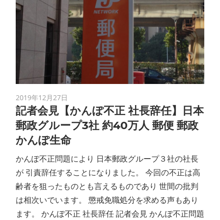
2019年12月27日
記者会見【かんぽ不正 社長辞任】日本
郵政グループ3社 約40万人 郵便 郵政
かんぽ生命
かんぽ不正問題により 日本郵政グループ３社の社長
が 引責辞任することになりました。 今回の不正は高
齢者を狙ったものとも言えるものであり 世間の批判
は相次いでいます。 懲戒免職処分を求める声もあり
ます。 かんぽ不正 社長辞任 記者会見 かんぽ不正問題