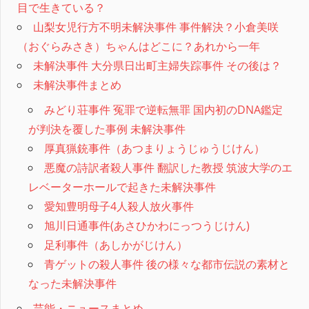
目で生きている？
山梨女児行方不明未解決事件 事件解決？小倉美咲
（おぐらみさき）ちゃんはどこに？あれから一年
未解決事件 大分県日出町主婦失踪事件 その後は？
未解決事件まとめ
みどり荘事件 冤罪で逆転無罪 国内初のDNA鑑定
が判決を覆した事例 未解決事件
厚真猟銃事件（あつまりょうじゅうじけん）
悪魔の詩訳者殺人事件 翻訳した教授 筑波大学のエ
レベーターホールで起きた未解決事件
愛知豊明母子4人殺人放火事件
旭川日通事件(あさひかわにっつうじけん)
足利事件（あしかがじけん）
青ゲットの殺人事件 後の様々な都市伝説の素材と
なった未解決事件
芸能・ニュースまとめ