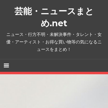
コ
芸能・ニュースまと
ン
テ
め.net
ン
ツ
ニュース・行方不明・未解決事件・タレント・女
へ
優・アーティスト・お得な買い物等の気になるニ
ス
ュースをまとめ！
キ
ッ
プ