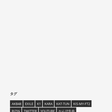
タグ
AKB48
EXILE
K1
KARA
KAT-TUN
KIS-MY-FT2
RIZIN
TWITTER
YOUTUBE
かんぽ生命