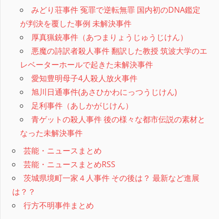
みどり荘事件 冤罪で逆転無罪 国内初のDNA鑑定
が判決を覆した事例 未解決事件
厚真猟銃事件（あつまりょうじゅうじけん）
悪魔の詩訳者殺人事件 翻訳した教授 筑波大学のエ
レベーターホールで起きた未解決事件
愛知豊明母子4人殺人放火事件
旭川日通事件(あさひかわにっつうじけん)
足利事件（あしかがじけん）
青ゲットの殺人事件 後の様々な都市伝説の素材と
なった未解決事件
芸能・ニュースまとめ
芸能・ニュースまとめRSS
茨城県境町一家４人事件 その後は？ 最新など進展
は？？
行方不明事件まとめ