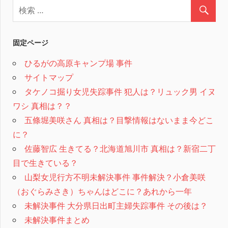
固定ページ
ひるがの高原キャンプ場 事件
サイトマップ
タケノコ掘り女児失踪事件 犯人は？リュック男 イヌ
ワシ 真相は？？
五條堀美咲さん 真相は？目撃情報はないまま今どこ
に？
佐藤智広 生きてる？北海道旭川市 真相は？新宿二丁
目で生きている？
山梨女児行方不明未解決事件 事件解決？小倉美咲
（おぐらみさき）ちゃんはどこに？あれから一年
未解決事件 大分県日出町主婦失踪事件 その後は？
未解決事件まとめ