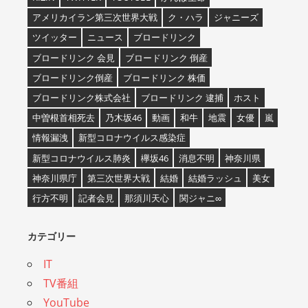
アメリカイラン第三次世界大戦
ク・ハラ
ジャニーズ
ツイッター
ニュース
ブロードリンク
ブロードリンク 会見
ブロードリンク 倒産
ブロードリンク倒産
ブロードリンク 株価
ブロードリンク株式会社
ブロードリンク 逮捕
ホスト
中曽根首相死去
乃木坂46
動画
和牛
地震
女優
嵐
情報漏洩
新型コロナウイルス感染症
新型コロナウイルス肺炎
欅坂46
消息不明
神奈川県
神奈川県庁
第三次世界大戦
結婚
結婚ラッシュ
美女
行方不明
記者会見
那須川天心
関ジャニ∞
カテゴリー
IT
TV番組
YouTube