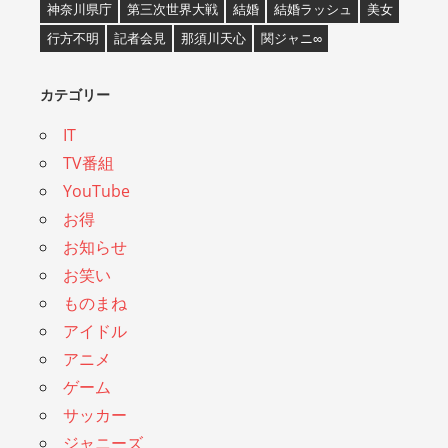
神奈川県庁
第三次世界大戦
結婚
結婚ラッシュ
美女
行方不明
記者会見
那須川天心
関ジャニ∞
カテゴリー
IT
TV番組
YouTube
お得
お知らせ
お笑い
ものまね
アイドル
アニメ
ゲーム
サッカー
ジャニーズ