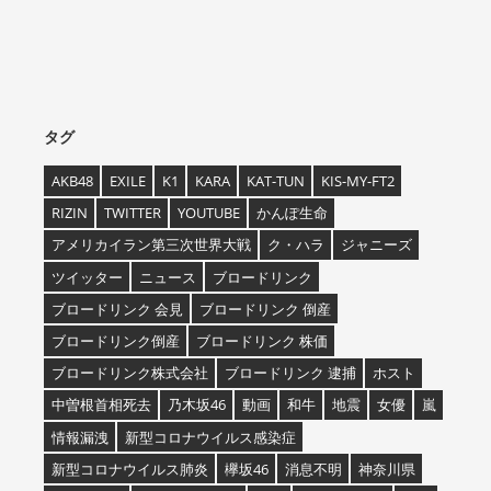
タグ
AKB48
EXILE
K1
KARA
KAT-TUN
KIS-MY-FT2
RIZIN
TWITTER
YOUTUBE
かんぽ生命
アメリカイラン第三次世界大戦
ク・ハラ
ジャニーズ
ツイッター
ニュース
ブロードリンク
ブロードリンク 会見
ブロードリンク 倒産
ブロードリンク倒産
ブロードリンク 株価
ブロードリンク株式会社
ブロードリンク 逮捕
ホスト
中曽根首相死去
乃木坂46
動画
和牛
地震
女優
嵐
情報漏洩
新型コロナウイルス感染症
新型コロナウイルス肺炎
欅坂46
消息不明
神奈川県