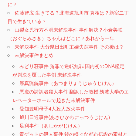
に？
佐藤智広 生きてる？北海道旭川市 真相は？新宿二丁
目で生きている？
山梨女児行方不明未解決事件 事件解決？小倉美咲
（おぐらみさき）ちゃんはどこに？あれから一年
未解決事件 大分県日出町主婦失踪事件 その後は？
未解決事件まとめ
みどり荘事件 冤罪で逆転無罪 国内初のDNA鑑定
が判決を覆した事例 未解決事件
厚真猟銃事件（あつまりょうじゅうじけん）
悪魔の詩訳者殺人事件 翻訳した教授 筑波大学のエ
レベーターホールで起きた未解決事件
愛知豊明母子4人殺人放火事件
旭川日通事件(あさひかわにっつうじけん)
足利事件（あしかがじけん）
青ゲットの殺人事件 後の様々な都市伝説の素材と