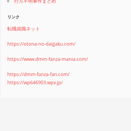
行方不明事件まとめ
リンク
転職就職ネット
https://otona-no-daigaku.com/
https://www.dmm-fanza-mania.com/
https://dmm-fanza-fan.com/
https://wp646903.wpx.jp/