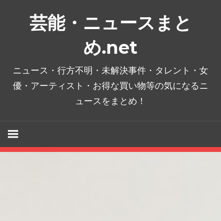
コ
芸能・ニュースまと
ン
テ
め.net
ン
ツ
ニュース・行方不明・未解決事件・タレント・女
へ
優・アーティスト・お得な買い物等の気になるニ
ス
ュースをまとめ！
キ
ッ
プ