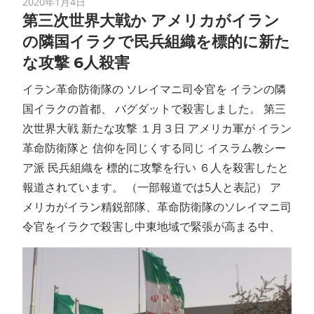
2020年1月4日
第三次世界大戦か アメリカがイラン
の隣国イラクで民兵組織を標的に新た
な攻撃 6人殺害
イラン革命防衛隊の ソレイマニ司令官を イランの隣
国イラクの首都、 バグダットで殺害しました。 第三
次世界大戦 新たな攻撃 １月３日 アメリカ軍が イラン
革命防衛隊と 信仰を同じくする同じ イスラム教シー
ア派 民兵組織を 標的に攻撃を行い ６人を殺害したと
報道されています。 （一部報道では5人と表記） ア
メリカがイラン精鋭部隊、革命防衛隊のソレイマニ司
令官をイラクで殺害し中東地域で緊張が高まる中、