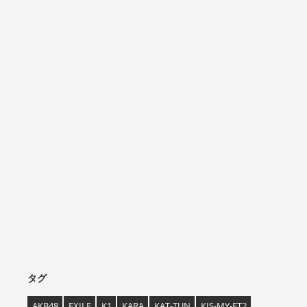
タグ
AKB48
EXILE
K1
KARA
KAT-TUN
KIS-MY-FT2