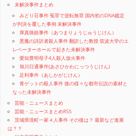
未解決事件まとめ
みどり荘事件 冤罪で逆転無罪 国内初のDNA鑑定
が判決を覆した事例 未解決事件
厚真猟銃事件（あつまりょうじゅうじけん）
悪魔の詩訳者殺人事件 翻訳した教授 筑波大学のエ
レベーターホールで起きた未解決事件
愛知豊明母子4人殺人放火事件
旭川日通事件(あさひかわにっつうじけん)
足利事件（あしかがじけん）
青ゲットの殺人事件 後の様々な都市伝説の素材と
なった未解決事件
芸能・ニュースまとめ
芸能・ニュースまとめRSS
茨城県境町一家４人事件 その後は？ 最新など進展
は？？