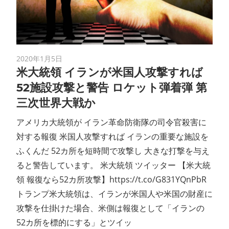
2020年1月5日
米大統領 イランが米国人攻撃すれば
52施設攻撃と警告 ロケット弾着弾 第
三次世界大戦か
アメリカ大統領が イラン革命防衛隊の司令官殺害に
対する報復 米国人攻撃すれば イランの重要な施設を
ふくんだ 52カ所を短時間で攻撃し 大きな打撃を与え
ると警告しています。 米大統領 ツイッター 【米大統
領 報復なら52カ所攻撃】https://t.co/G831YQnPbR
トランプ米大統領は、イランが米国人や米国の財産に
攻撃を仕掛けた場合、米側は報復として「イランの
52カ所を標的にする」とツイッ