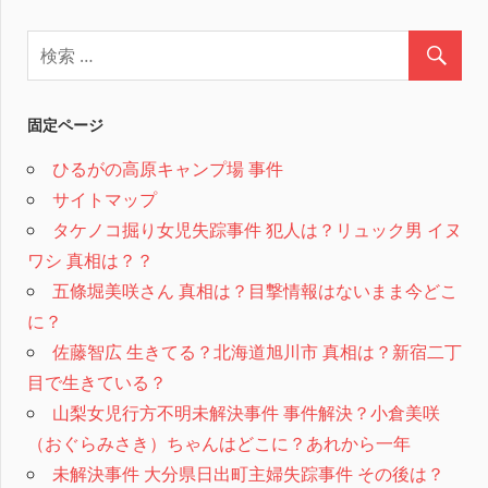
固定ページ
ひるがの高原キャンプ場 事件
サイトマップ
タケノコ掘り女児失踪事件 犯人は？リュック男 イヌ
ワシ 真相は？？
五條堀美咲さん 真相は？目撃情報はないまま今どこ
に？
佐藤智広 生きてる？北海道旭川市 真相は？新宿二丁
目で生きている？
山梨女児行方不明未解決事件 事件解決？小倉美咲
（おぐらみさき）ちゃんはどこに？あれから一年
未解決事件 大分県日出町主婦失踪事件 その後は？