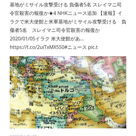
基地がミサイル攻撃受ける 負傷者5名 スレイマニ司
令官殺害の報復か★4 NHKニュース追加 【速報】イ
ラクで米大使館と米軍基地がミサイル攻撃受ける 負
傷者5名 スレイマニ司令官殺害の報復か
2020/01/05イラク 米大使館があ…
https://t.co/2uiTxMX5S0#ニュース pic.t