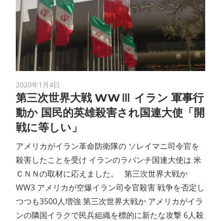
2020年1月4日
第三次世界大戦 WWⅢ イラン 軍事行
動か 国民的英雄殺害され国連大使「開
戦に等しい」
アメリカがイラン革命防衛隊の ソレイマニ司令官を
殺害したことを受け イランのラバンチ国連大使は 米
ＣＮＮの取材に応えました。 第三次世界大戦か
WW3 アメリカが空爆イラン司令官殺害 戦争を否定し
つつも3500人増強 第三次世界大戦か アメリカがイラ
ンの隣国イラクで民兵組織を標的に新たな攻撃 6人殺