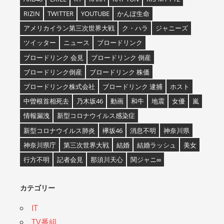
RIZIN
TWITTER
YOUTUBE
かんぽ生命
アメリカイラン第三次世界大戦
ク・ハラ
ジャニーズ
ツイッター
ニュース
ブロードリンク
ブロードリンク 会見
ブロードリンク 倒産
ブロードリンク倒産
ブロードリンク 株価
ブロードリンク株式会社
ブロードリンク 逮捕
ホスト
中曽根首相死去
乃木坂46
動画
和牛
地震
女優
嵐
情報漏洩
新型コロナウイルス感染症
新型コロナウイルス肺炎
欅坂46
消息不明
神奈川県
神奈川県庁
第三次世界大戦
結婚
結婚ラッシュ
美女
行方不明
記者会見
那須川天心
関ジャニ∞
カテゴリー
IT
TV番組