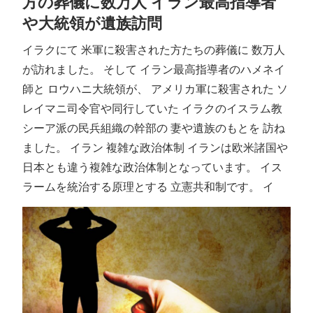
方の葬儀に数万人 イラン最高指導者
や大統領が遺族訪問
イラクにて 米軍に殺害された方たちの葬儀に 数万人
が訪れました。 そして イラン最高指導者のハメネイ
師と ロウハニ大統領が、 アメリカ軍に殺害された ソ
レイマニ司令官や同行していた イラクのイスラム教
シーア派の民兵組織の幹部の 妻や遺族のもとを 訪ね
ました。 イラン 複雑な政治体制 イランは欧米諸国や
日本とも違う複雑な政治体制となっています。 イス
ラームを統治する原理とする 立憲共和制です。 イ