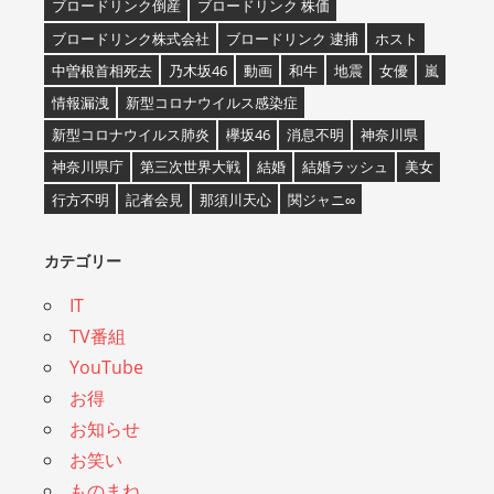
ブロードリンク倒産
ブロードリンク 株価
ブロードリンク株式会社
ブロードリンク 逮捕
ホスト
中曽根首相死去
乃木坂46
動画
和牛
地震
女優
嵐
情報漏洩
新型コロナウイルス感染症
新型コロナウイルス肺炎
欅坂46
消息不明
神奈川県
神奈川県庁
第三次世界大戦
結婚
結婚ラッシュ
美女
行方不明
記者会見
那須川天心
関ジャニ∞
カテゴリー
IT
TV番組
YouTube
お得
お知らせ
お笑い
ものまね