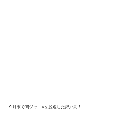
９月末で関ジャニ∞を脱退した錦戸亮！