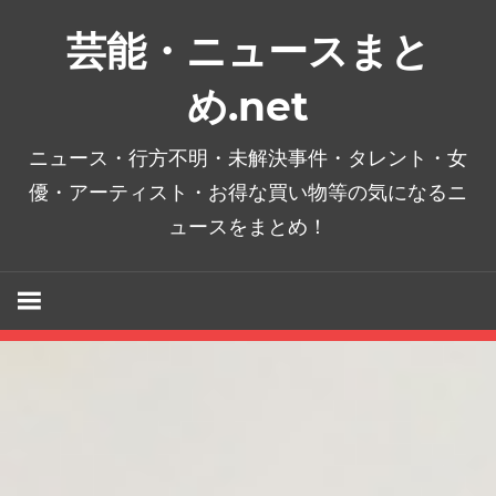
コ
芸能・ニュースまと
ン
テ
め.net
ン
ツ
ニュース・行方不明・未解決事件・タレント・女
へ
優・アーティスト・お得な買い物等の気になるニ
ス
ュースをまとめ！
キ
ッ
プ