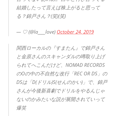
結婚したって言えば株上がると思って
る？錦戸さん？(笑)(笑)
— ♡ (@la____love)
October 24, 2019
関西ローカルの『すまたん』で錦戸さん
と金原さんのスキャンダルの噂取り上げ
られてへこんだけど、NOMAD RECORDS
のOの中の不自然な改行「REC OR DS」の
DSは「D(ドリル)S(せんのかい)」で、錦戸
さんが今後新喜劇でドリルをやるんじゃ
ないのかみたいな説が展開されていって
爆笑