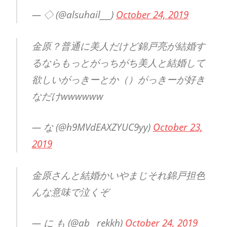
— ◇ (@alsuhail___)
October 24, 2019
金原？普通に美人だけど錦戸亮が結婚す
るならもっとがっちがち美人と結婚して
欲しいがっきーとか（）がっきーが好き
なだけwwwwww
— な (@h9MVdEAXZYUC9yy)
October 23,
2019
金原さんと結婚かいやまじそれ錦戸担色
んな意味で泣くぞ
— に も (@ab__rekkh)
October 24, 2019