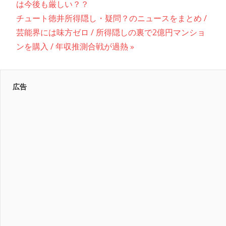
の
は今後も厳しい？？
稿
次
記
チュート徳井所得隠し・疑問？のニュースをまとめ /
ナ
の
事:
芸能界には味方ゼロ / 所得隠しの裏で2億円マンショ
記
ンを購入 / 年収推測合戦が過熱
ビ
事:
ゲ
ー
広告
シ
ョ
ン