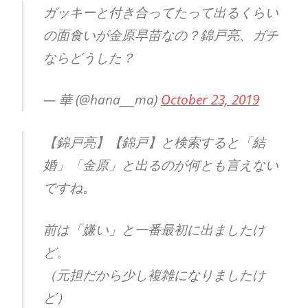
ガッキーと付き合ってたって出るくらい
の面食いが金原早苗なの？錦戸亮、ガチ
ならどうした？
— 華 (@hana___ma)
October 23, 2019
【錦戸亮】【錦戸】と検索すると「結
婚」「金原」と出るのが何とも言えない
ですね。
前は「嫌い」と一番最初に出ましたけ
ど。
（元担だから少し複雑になりましたけ
ど）