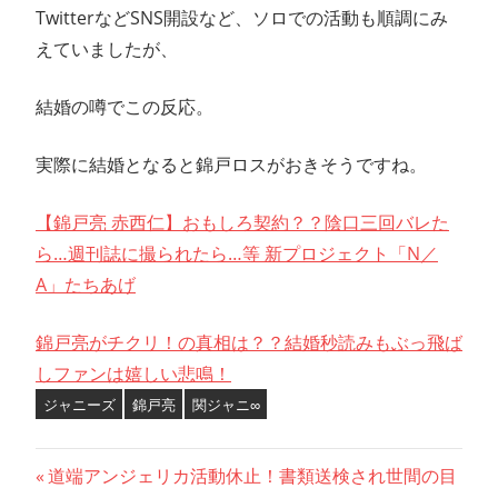
TwitterなどSNS開設など、ソロでの活動も順調にみ
えていましたが、
結婚の噂でこの反応。
実際に結婚となると錦戸ロスがおきそうですね。
【錦戸亮 赤西仁】おもしろ契約？？陰口三回バレた
ら…週刊誌に撮られたら…等 新プロジェクト「N／
A」たちあげ
錦戸亮がチクリ！の真相は？？結婚秒読みもぶっ飛ば
しファンは嬉しい悲鳴！
ジャニーズ
錦戸亮
関ジャニ∞
投
前
道端アンジェリカ活動休止！書類送検され世間の目