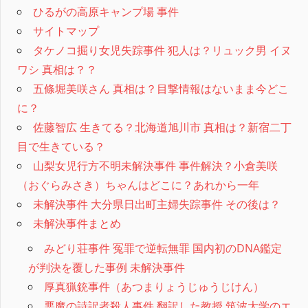
ひるがの高原キャンプ場 事件
サイトマップ
タケノコ掘り女児失踪事件 犯人は？リュック男 イヌ
ワシ 真相は？？
五條堀美咲さん 真相は？目撃情報はないまま今どこ
に？
佐藤智広 生きてる？北海道旭川市 真相は？新宿二丁
目で生きている？
山梨女児行方不明未解決事件 事件解決？小倉美咲
（おぐらみさき）ちゃんはどこに？あれから一年
未解決事件 大分県日出町主婦失踪事件 その後は？
未解決事件まとめ
みどり荘事件 冤罪で逆転無罪 国内初のDNA鑑定
が判決を覆した事例 未解決事件
厚真猟銃事件（あつまりょうじゅうじけん）
悪魔の詩訳者殺人事件 翻訳した教授 筑波大学のエ