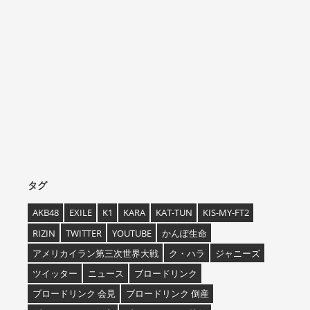
タグ
AKB48
EXILE
K1
KARA
KAT-TUN
KIS-MY-FT2
RIZIN
TWITTER
YOUTUBE
かんぽ生命
アメリカイラン第三次世界大戦
ク・ハラ
ジャニーズ
ツイッター
ニュース
ブロードリンク
ブロードリンク 会見
ブロードリンク 倒産