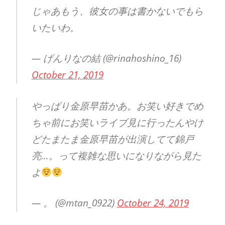
じゃあもう、彼女の事は書かないでもら
いたいわ。
— げんりなの結 (@rinahoshino_16)
October 21, 2019
やっぱり金原早苗かあ。お笑い好きでめ
ちゃ前にお笑いライブ見に行ったんやけ
どたまたま金原早苗が出演してて錦戸
亮…。って複雑な思いになりながら見た
よ
— 。 (@mtan_0922)
October 24, 2019