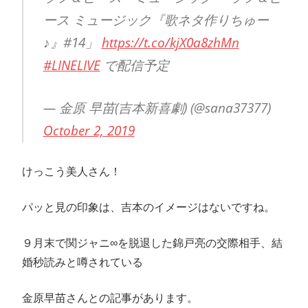
ース ミュージック『歌ネタ作りちゅー
♪』#14」
https://t.co/kjX0a8zhMn
#LINELIVE
で配信予定
— 金原 早苗(吉本新喜劇) (@sana37377)
October 2, 2019
けっこう美人さん！
パッと見の印象は、吉本のイメージはないですね。
９月末で関ジャニ∞を脱退した錦戸亮の交際相手、結
婚秒読みと噂されている
金原早苗さんとの記事があります。