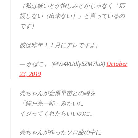
（私は嫌いとか憎しみとかじゃなく「応
援しない（出来ない）」と言っているの
です）
彼は昨年１１月にアレですよ。
— かばこ。 (@Vz4VUdly5ZM7luX)
October
23, 2019
亮ちゃんが金原早苗との噂を
「錦戸亮一郎」みたいに
イジってくれたらいいのに。
亮ちゃんが作ったソロ曲の中に