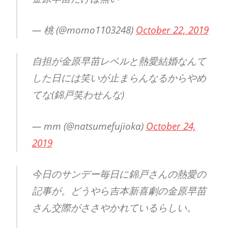
— 桃 (@momo1103248)
October 22, 2019
自担が金原早苗レベルと熱愛結婚なんて
した日には笑いが止まらんなるからやめ
てな(錦戸笑わせんな)
— mm (@natsumefujioka)
October 24,
2019
今日のサンデー毎日に錦戸さんの熱愛の
記事が。どうやら吉本新喜劇の金原早苗
さん交際がささやかれているらしい。