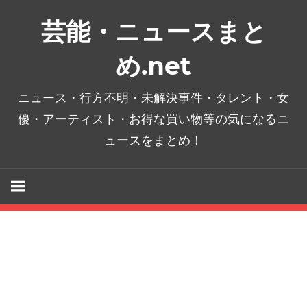
コ
芸能・ニュースまと
ン
テ
め.net
ン
ツ
ニュース・行方不明・未解決事件・タレント・女
へ
優・アーティスト・お得な買い物等の気になるニ
ス
ュースをまとめ！
キ
ッ
プ