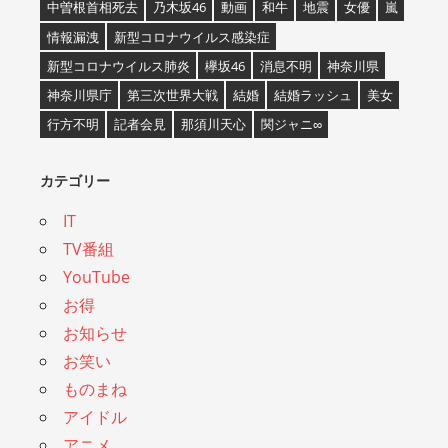
中曽根首相死去
乃木坂46
動画
和牛
地震
女優
嵐
情報漏洩
新型コロナウイルス感染症
新型コロナウイルス肺炎
欅坂46
消息不明
神奈川県
神奈川県庁
第三次世界大戦
結婚
結婚ラッシュ
美女
行方不明
記者会見
那須川天心
関ジャニ∞
カテゴリー
IT
TV番組
YouTube
お得
お知らせ
お笑い
ものまね
アイドル
アニメ