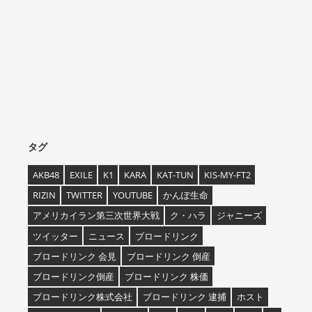
タグ
AKB48
EXILE
K1
KARA
KAT-TUN
KIS-MY-FT2
RIZIN
TWITTER
YOUTUBE
かんぽ生命
アメリカイラン第三次世界大戦
ク・ハラ
ジャニーズ
ツイッター
ニュース
ブロードリンク
ブロードリンク 会見
ブロードリンク 倒産
ブロードリンク倒産
ブロードリンク 株価
ブロードリンク株式会社
ブロードリンク 逮捕
ホスト