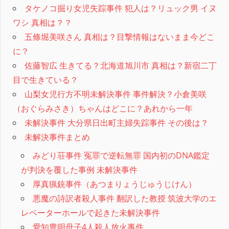
タケノコ掘り女児失踪事件 犯人は？リュック男 イヌ
ワシ 真相は？？
五條堀美咲さん 真相は？目撃情報はないまま今どこ
に？
佐藤智広 生きてる？北海道旭川市 真相は？新宿二丁
目で生きている？
山梨女児行方不明未解決事件 事件解決？小倉美咲
（おぐらみさき）ちゃんはどこに？あれから一年
未解決事件 大分県日出町主婦失踪事件 その後は？
未解決事件まとめ
みどり荘事件 冤罪で逆転無罪 国内初のDNA鑑定
が判決を覆した事例 未解決事件
厚真猟銃事件（あつまりょうじゅうじけん）
悪魔の詩訳者殺人事件 翻訳した教授 筑波大学のエ
レベーターホールで起きた未解決事件
愛知豊明母子4人殺人放火事件