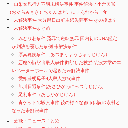
山梨女児行方不明未解決事件 事件解決？小倉美咲
（おぐらみさき）ちゃんはどこに？あれから一年
未解決事件 大分県日出町主婦失踪事件 その後は？
未解決事件まとめ
みどり荘事件 冤罪で逆転無罪 国内初のDNA鑑定
が判決を覆した事例 未解決事件
厚真猟銃事件（あつまりょうじゅうじけん）
悪魔の詩訳者殺人事件 翻訳した教授 筑波大学のエ
レベーターホールで起きた未解決事件
愛知豊明母子4人殺人放火事件
旭川日通事件(あさひかわにっつうじけん)
足利事件（あしかがじけん）
青ゲットの殺人事件 後の様々な都市伝説の素材と
なった未解決事件
芸能・ニュースまとめ