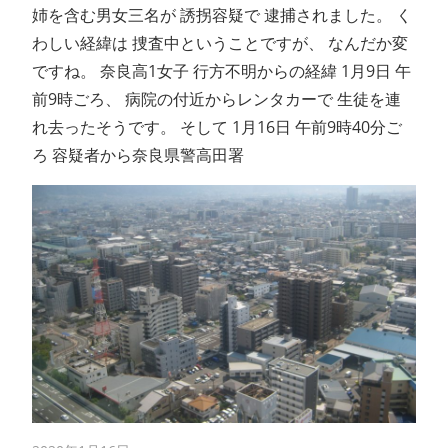
姉を含む男女三名が 誘拐容疑で 逮捕されました。 く
わしい経緯は 捜査中ということですが、 なんだか変
ですね。 奈良高1女子 行方不明からの経緯 1月9日 午
前9時ごろ、 病院の付近からレンタカーで 生徒を連
れ去ったそうです。 そして 1月16日 午前9時40分ご
ろ 容疑者から奈良県警高田署