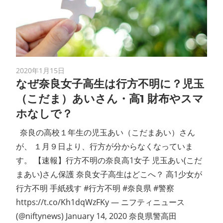
2020年1月15日
なぜ奈良女子高生は行方不明に？児玉
（こだま）あいさん・高1 財布やスマ
ホなしで？
奈良の高校１年生の児玉あい（こだまあい）さん
が、 １月９日より、行方が分からなくなっていま
す。 【速報】行方不明の奈良高1女子 児玉あい(こだ
まあい)さん保護 奈良女子高生はどこへ？ 高1少女が
行方不明 手紙残す #行方不明 #奈良県 #警察
https://t.co/Kh1dqWzFKy — ニフティニュース
(@niftynews) January 14, 2020 奈良県警高田