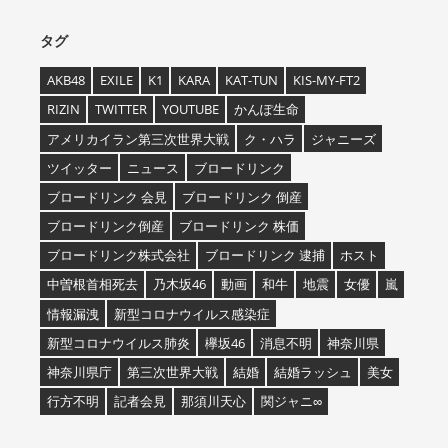
タグ
AKB48
EXILE
K1
KARA
KAT-TUN
KIS-MY-FT2
RIZIN
TWITTER
YOUTUBE
かんぽ生命
アメリカイラン第三次世界大戦
ク・ハラ
ジャニーズ
ツイッター
ニュース
ブロードリンク
ブロードリンク 会見
ブロードリンク 倒産
ブロードリンク倒産
ブロードリンク 株価
ブロードリンク株式会社
ブロードリンク 逮捕
ホスト
中曽根首相死去
乃木坂46
動画
和牛
地震
女優
嵐
情報漏洩
新型コロナウイルス感染症
新型コロナウイルス肺炎
欅坂46
消息不明
神奈川県
神奈川県庁
第三次世界大戦
結婚
結婚ラッシュ
美女
行方不明
記者会見
那須川天心
関ジャニ∞