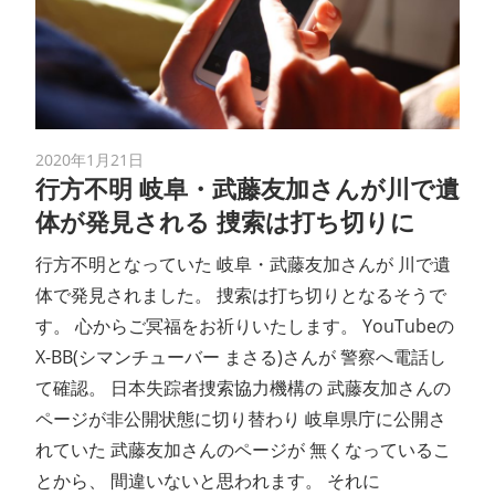
2020年1月21日
行方不明 岐阜・武藤友加さんが川で遺
体が発見される 捜索は打ち切りに
行方不明となっていた 岐阜・武藤友加さんが 川で遺
体で発見されました。 捜索は打ち切りとなるそうで
す。 心からご冥福をお祈りいたします。 YouTubeの
X-BB(シマンチューバー まさる)さんが 警察へ電話し
て確認。 日本失踪者捜索協力機構の 武藤友加さんの
ページが非公開状態に切り替わり 岐阜県庁に公開さ
れていた 武藤友加さんのページが 無くなっているこ
とから、 間違いないと思われます。 それに