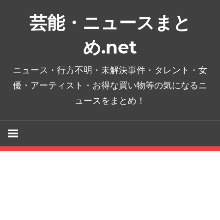
コ
芸能・ニュースまと
ン
テ
め.net
ン
ツ
ニュース・行方不明・未解決事件・タレント・女
へ
優・アーティスト・お得な買い物等の気になるニ
ス
ュースをまとめ！
キ
ッ
プ