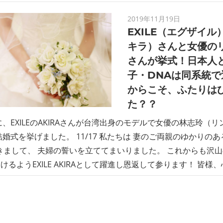
2019年11月19日
EXILE（エグザイル
キラ）さんと女優の
さんが挙式！日本人
子・DNAは同系統
からこそ、ふたりは
た？？
日に、EXILEのAKIRAさんが台湾出身のモデルで女優の林志玲（
結婚式を挙げました。 11/17 私たちは 妻のご両親のゆかりのあ
きまして、 夫婦の誓いを立ててまいりました。 これからも沢
けるようEXILE AKIRAとして躍進し恩返して参ります！ 皆