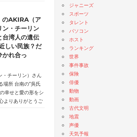
ジャニーズ
スポーツ
）のAKIRA（ア
タレント
リン・チーリン
パソコン
と台湾人の遺伝
ホスト
で近しい民族？だ
ランキング
ひかれ合っ
世界
事件事故
保険
リン・チーリン）さん
俳優
る場所 台南の”吳氏
動物
山の幸せと愛の形をシ
動画
様、心よりありがとうご
古代文明
地震
声優
天気予報