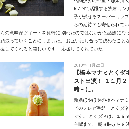
格闘技界の神童・那須川天
RIZINで活躍する浅倉カ
子が残せるスーパーカップ
らの期待？も寄せられてい
んの意味深ツィートを発端に 別れたのではないかと話題になっ
頑張っていくことにしました。 お互い話し合って決めたこと
援してくれると嬉しいです。 応援してくれていた
2019年11月28日
【橋本マナミとくダ
スト出演！ １１月２
時～に。
新婚ほやほやの橋本マナミ
ビのテレビ番組「とくダネ
です。 とくダネは、１９
金曜まで、 朝８時から９