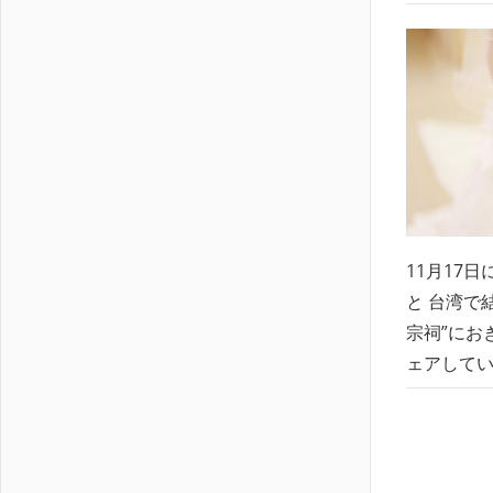
11月17
と 台湾で
宗祠”にお
ェアしてい