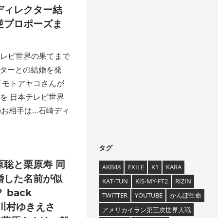
ディレクター結
逆プロポーズま
】
レビ世界の果てまで
ターとの結婚を発
イモトアヤコさんが
を 日本テレビ世界
のお相手は…石崎ディ
タグ
聡と栗原寿 同
AKB48
EXILE
K1
KARA
婚した名前が似
KAT-TUN
KIS-MY-FT2
RIZIN
back
TWITTER
YOUTUBE
かんぽ生命
は川村ゆきえさ
アメリカイラン第三次世界大戦