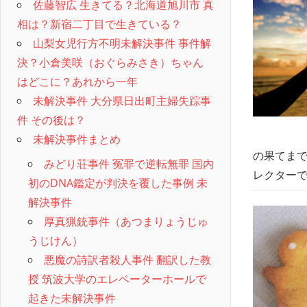
佐藤智広 生きてる？北海道旭川市 真
相は？新宿二丁目で生きている？
山梨女児行方不明未解決事件 事件解
決？小倉美咲（おぐらみさき）ちゃん
はどこに？あれから一年
未解決事件 大分県日出町主婦失踪事
件 その後は？
未解決事件まとめ
の果てまで
みどり荘事件 冤罪で逆転無罪 国内
レクター
初のDNA鑑定が判決を覆した事例 未
解決事件
厚真猟銃事件（あつまりょうじゅ
うじけん）
悪魔の詩訳者殺人事件 翻訳した教
授 筑波大学のエレベーターホールで
起きた未解決事件