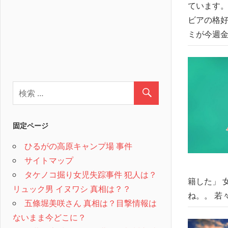
ています。
ビアの格好
ミが今週
固定ページ
ひるがの高原キャンプ場 事件
サイトマップ
タケノコ掘り女児失踪事件 犯人は？
籍した」 
リュック男 イヌワシ 真相は？？
ね。。 若
五條堀美咲さん 真相は？目撃情報は
ないまま今どこに？