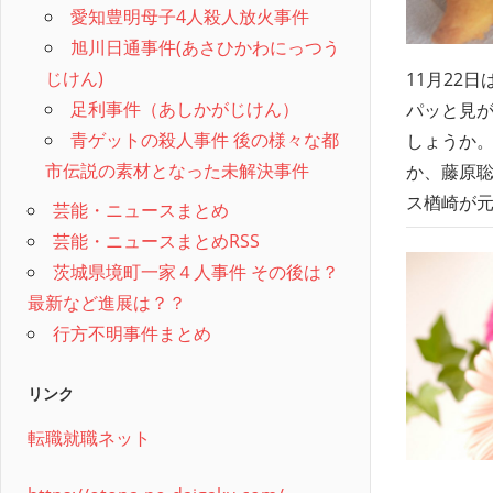
愛知豊明母子4人殺人放火事件
旭川日通事件(あさひかわにっつう
じけん)
11月22
足利事件（あしかがじけん）
パッと見
青ゲットの殺人事件 後の様々な都
しょうか。
市伝説の素材となった未解決事件
か、藤原聡
ス楢崎が元・女
芸能・ニュースまとめ
芸能・ニュースまとめRSS
茨城県境町一家４人事件 その後は？
最新など進展は？？
行方不明事件まとめ
リンク
転職就職ネット