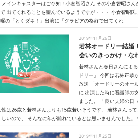
 メインキャスターはご存知！小倉智昭さん その小倉智昭さん
で 出てくれることを望んでいるようですが・・・ 小倉智昭氏
金曜の「とくダネ！」出演に「グラビアの格好で出てくれ
2019年11月26日
若林オードリー結婚！
会いのきっかけ・な
若林さんと春日さんによる
ドリー」 今回は若林正恭
放送 「オードリーのオー
に 出演した時に看護師の
ました。 「良い夫婦の日（20
女性は26歳と若林さんよりも15歳若いそうです。 若林さんって
々しいので、 そんなに年が離れているとは思いませんでした。
2019年11月25日