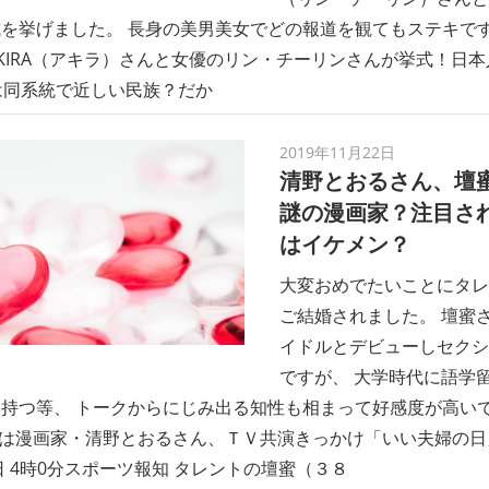
を挙げました。 長身の美男美女でどの報道を観てもステキですね！
KIRA（アキラ）さんと女優のリン・チーリンさんが挙式！日
は同系統で近しい民族？だか
2019年11月22日
清野とおるさん、壇
謎の漫画家？注目さ
はイケメン？
大変おめでたいことにタレ
ご結婚されました。 壇蜜
イドルとデビューしセクシ
ですが、 大学時代に語学
持つ等、 トークからにじみ出る知性も相まって好感度が高いで
は漫画家・清野とおるさん、ＴＶ共演きっかけ「いい夫婦の日」婚
2日 4時0分スポーツ報知 タレントの壇蜜（３８