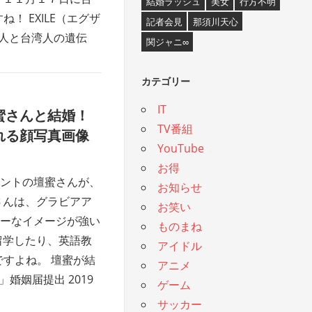
結婚ラッシュ
美女
行方不明
 EXILE（エグザ
記者会見
那須川天心
本人と台湾人の遺伝
関ジャニ∞
カテゴリー
IT
蜜さんと結婚！
TV番組
れる顔写真画像
YouTube
お得
ントの壇蜜さんが、
お知らせ
さんは、グラビアア
お笑い
ーなイメージが強い
ものまね
留学したり、英語教
アイドル
すよね。 壇蜜が結
アニメ
姻届提出 2019
ゲーム
サッカー