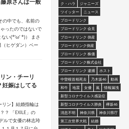
ism藤原さんは一般
ク・ハラ
ジャニーズ
ツイッター
ニュース
 その中でも、名前の
ブロードリンク
しゃったのではないで
ブロードリンク 会見
*‘ω‘ *)） まさ
ブロードリンク 倒産
男（ヒゲダン）ベー
ブロードリンク倒産
ブロードリンク 株価
ブロードリンク株式会社
ブロードリンク 逮捕
ホスト
結婚リン・チーリ
中曽根首相死去
乃木坂46
動画
？妊娠はしてる
和牛
地震
女優
嵐
情報漏洩
新型コロナウイルス感染症
・チーリン】結婚指輪は
新型コロナウイルス肺炎
欅坂46
 「EXILE」の
消息不明
神奈川県
神奈川県庁
モデルで女優の林志玲
第三次世界大戦
結婚
 １１月１７日に台