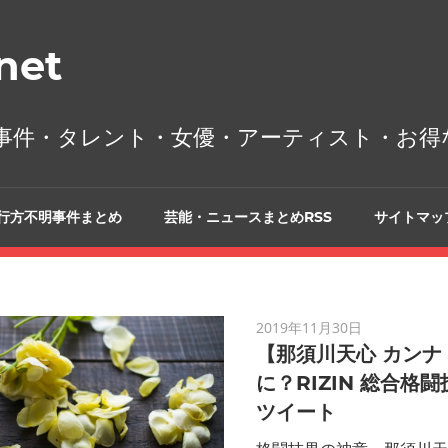
et
事件・タレント・女優・アーティスト・お得
行方不明事件まとめ
芸能・ニュースまとめRSS
サイトマッ
2019年11月30日
【那須川天心 カンナ
に？RIZIN 総合格
ツイート