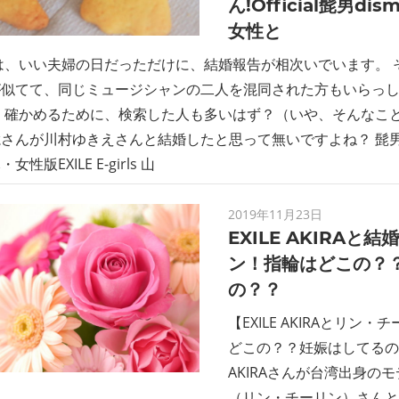
ん!Official髭男d
女性と
日は、いい夫婦の日だっただけに、結婚報告が相次いでいます。
が似てて、同じミュージシャンの二人を混同された方もいらっ
 確かめるために、検索した人も多いはず？（いや、そんなことない(
さんが川村ゆきえさんと結婚したと思って無いですよね？ 髭
性版EXILE E-girls 山
2019年11月23日
EXILE AKIRAと
ン！指輪はどこの？
の？？
【EXILE AKIRAとリン
どこの？？妊娠はしてるの？？
AKIRAさんが台湾出身の
（リン・チーリン）さんと