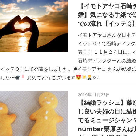
【イモトアヤコ石崎
婚】気になる手紙で
での流れ【イッテＱ
イモトアヤコさんが日本テ
イッテＱ！で石崎ディレク
表！！ １１月２４日に、
石崎ディレクターとの結婚
イッテＱ！にて発表をしました。 #イモトアヤコ さんの結婚
でした〜
おめでとうございます
&#
2019年11月23日
【結婚ラッシュ】藤原
じ良い夫婦の日に結
てるミュージシャン？ 
number栗原さん