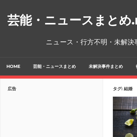
コ
ン
芸能・ニュースまとめ.n
テ
ン
ツ
ニュース・行方不明・未解決
へ
ス
キ
HOME
芸能・ニュースまとめ
未解決事件まとめ
ッ
プ
広告
タグ:
結婚