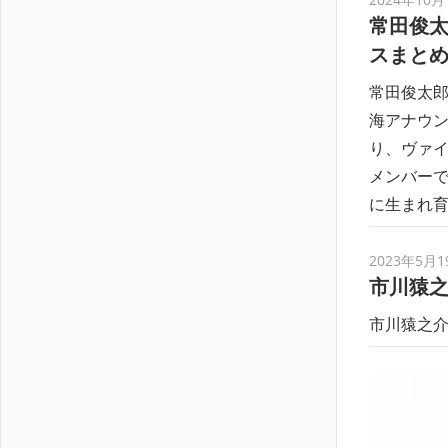
常田俊
スまと
常田俊太郎
海アナウン
り、ヴァイ
メンバー
に生まれ
2023年5月1
市川猿
市川猿之