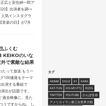
居正広と安住紳一郎ア
020】出演者を調べ
・人気インスタグラ
番【音楽の日】が7月
也ふくむ
 KEIKOのいな
も意外で素敵な結果
わたって放送 もう一
タグ
グ100連発をテーマ
AKB48
EXILE
K1
KARA
数出演する番組で
KAT-TUN
KIS-MY-FT2
RIZIN
の演出が話題です。
TWITTER
YOUTUBE
かんぽ生命
だ 過去映像に、見た
アメリカイラン第三次世界大戦
つうですからね。 し