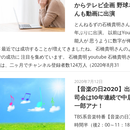
からテレビ企画 野球
んも動画に出演
とんねるずの石橋貴明さんが
年ぶりに出演。 以前はYou
能人が 思うように数字が
 最近では成功することが増えてきましたね。 石橋貴明さんの
eでの成功に 注目を集めています。 石橋貴明 youtube 石橋貴明さ
は、二ヶ月でチャンネル登録者数124万人（2020年8月31
2020年7月12日
【音楽の日2020】
司会は10年連続で中
一郎アナ！
TBS系音楽特番【音楽の日
時間半（後2：00～11：