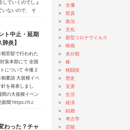
念していくのでしょ
女優
ていないので、 そ
投資
政治
文化
ント中止・延期
新型コロナウイルス
ス肺炎】
映画
首相官邸で行われた
未分類
対策本部にて 全国
株
トについて 今後２
格闘技
首相要請 大規模イベ
歴史
方針を発表しまし
災害
週間の大規模イベン
生活
ttps://t.c
経済
結婚
考古学
変わった？チャ
芸能