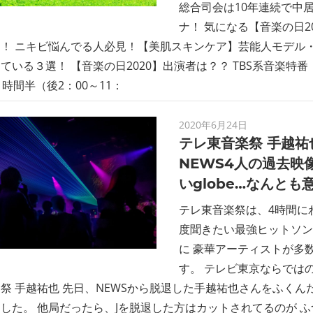
総合司会は10年連続で中
ナ！ 気になる【音楽の日2
！ ニキビ悩んでる人必見！【美肌スキンケア】芸能人モデル
ている３選！ 【音楽の日2020】出演者は？？ TBS系音楽特
９時間半（後2：00～11：
2020年6月24日
テレ東音楽祭 手越祐
NEWS4人の過去映像
いglobe…なんと
テレ東音楽祭は、4時間に
度聞きたい最強ヒットソン
に 豪華アーティストが多
す。 テレビ東京ならでは
祭 手越祐也 先日、NEWSから脱退した手越祐也さんをふくん
した。 他局だったら、Jを脱退した方はカットされてるのが ふ