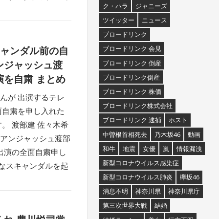
ク・ハラ
ジャニーズ
ツイッター
ニュース
ブロードリンク
ブロードリンク 会見
キャンダル前の自
ブロードリンク 倒産
ンジャッシュ渡
ブロードリンク倒産
を自粛 まとめ
ブロードリンク 株価
んが 出演するテレ
ブロードリンク株式会社
面自粛を申し入れた
ブロードリンク 逮捕
ホスト
。 渡部建 佐々木希
中曽根首相死去
乃木坂46
動画
アンジャッシュ渡部
和牛
地震
女優
嵐
情報漏洩
出演の全面自粛申し
新型コロナウイルス感染症
うようなスキャンダルを起
新型コロナウイルス肺炎
欅坂46
消息不明
神奈川県
神奈川県庁
第三次世界大戦
結婚