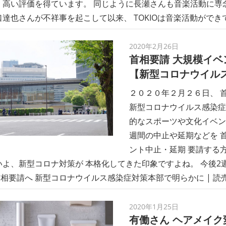
 高い評価を得ています。 同じように長瀬さんも音楽活動に専
口達也さんが不祥事を起こして以来、 TOKIOは音楽活動ができ
2020年2月26日
首相要請 大規模イベ
【新型コロナウイル
２０２０年２月２６日、 
新型コロナウイルス感染症
的なスポーツや文化イベン
週間の中止や延期などを 
ント中止・延期 要請する
いよ、新型コロナ対策が 本格化してきた印象ですよね。 今後2
要請へ 新型コロナウイルス感染症対策本部で明らかに | 読売新聞 h
2020年1月25日
有働さん ヘアメイク