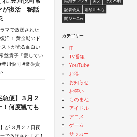
れ 豊川悦司常
結婚ラッシュ
美女
行方不明
マが復活 秘話
記者会見
那須川天心
ミ
関ジャニ∞
ラマで放送された
カテゴリー
復活！ 黄金期のド
ャストが光る面白い
IT
×常盤貴子「愛してい
TV番組
N #豊川悦司 #常盤貴
YouTube
e
お得
お知らせ
お笑い
宅急便】３月２
ものまね
ー！何度観ても
アイドル
アニメ
ゲーム
】が ３月２７日夜
サッカー
ーで放送されます！