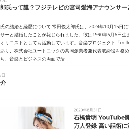
太郎氏って誰？フジテレビの宮司愛海アナウンサー
め
氏の結婚と経歴について 常田俊太郎氏は、2024年10月15日
サーと結婚したことが報じられました。彼は1990年6月6日生
オリニストとしても活動しています。音楽プロジェクト「millenni
であり、株式会社ユートニックの共同創業者兼代表取締役を務
育ち、音楽とビジネスの両面で活
9日
之介
介
2020年8月31日
石橋貴明 YouTube
万人登録 高い話術に