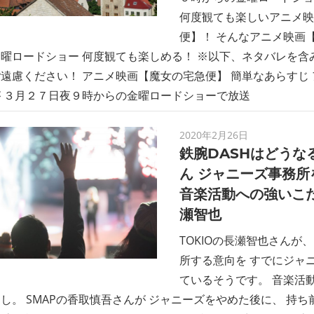
何度観ても楽しいアニメ映
便】！ そんなアニメ映画
曜ロードショー 何度観ても楽しめる！ ※以下、ネタバレを含
遠慮ください！ アニメ映画【魔女の宅急便】 簡単なあらすじ
 ３月２７日夜９時からの金曜ロードショーで放送
2020年2月26日
鉄腕DASHはどうな
ん ジャニーズ事務所
音楽活動への強いこだ
瀬智也
TOKIOの長瀬智也さんが、
所する意向を すでにジャ
ているそうです。 音楽活
し。 SMAPの香取慎吾さんが ジャニーズをやめた後に、 持