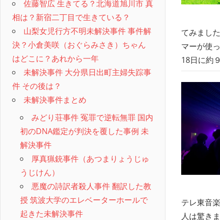
佐藤智広 生きてる？北海道旭川市 真
相は？新宿二丁目で生きている？
山梨女児行方不明未解決事件 事件解
てみました
決？小倉美咲（おぐらみさき）ちゃん
マーが使っ
はどこに？あれから一年
18日に約
未解決事件 大分県日出町主婦失踪事
件 その後は？
未解決事件まとめ
みどり荘事件 冤罪で逆転無罪 国内
初のDNA鑑定が判決を覆した事例 未
解決事件
厚真猟銃事件（あつまりょうじゅ
うじけん）
悪魔の詩訳者殺人事件 翻訳した教
授 筑波大学のエレベーターホールで
テレ東音楽
起きた未解決事件
人は驚きま