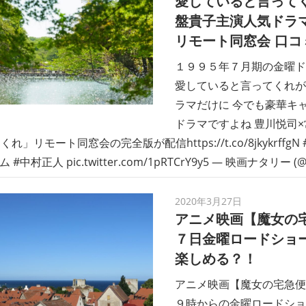
愛していると言ってく
盤貴子主演人気ドラ
リモート同窓会 口コ
１９９５年７月期の金曜ド
愛していると言ってくれが
ラマだけに 今でも豪華キ
ドラマですよね 豊川悦司
れ」リモート同窓会の完全版が配信https://t.co/8jkykrffg
 #中村正人 pic.twitter.com/1pRTCrY9y5 — 映画ナタリー (@
2020年3月27日
アニメ映画【魔女の
７日金曜ロードショ
楽しめる？！
アニメ映画【魔女の宅急便
９時からの金曜ロードショ