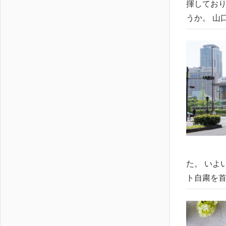
揮しており
うか。 山
た。 いよ
ト自粛を首相