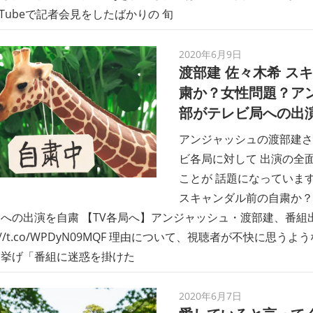
uTubeで記者会見をしたばかりの 旬
2020年6月9日
渡部建 佐々木希 ス
粛か？女性問題？ア
部がテレビ局への出演
アンジャッシュの渡部建さ
ビ各局に対して 出演の全
ことが 話題になっています
スキャンダル前の自粛か？
への出演を自粛 【TV各局へ】アンジャッシュ・渡部建、番組
s://t.co/WPDyN09MQF 理由について、視聴者が不快に思
を挙げ「番組に迷惑を掛けた
2020年6月7日