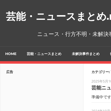
コ
ン
芸能・ニュースまとめ.n
テ
ン
ツ
ニュース・行方不明・未解決
へ
ス
キ
HOME
芸能・ニュースまとめ
未解決事件まとめ
ッ
プ
広告
カテゴリー:
2025年5月1
芸能ニ
準備中で
2024年10月