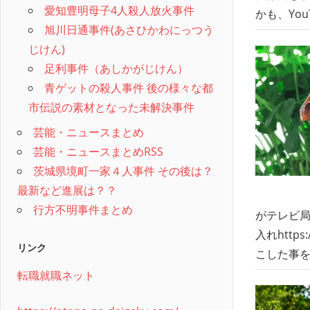
愛知豊明母子4人殺人放火事件
かも、Yo
旭川日通事件(あさひかわにっつう
じけん)
足利事件（あしかがじけん）
青ゲットの殺人事件 後の様々な都
市伝説の素材となった未解決事件
芸能・ニュースまとめ
芸能・ニュースまとめRSS
茨城県境町一家４人事件 その後は？
最新など進展は？？
行方不明事件まとめ
がテレビ局
入れhttp
リンク
こした事
転職就職ネット