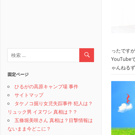
ったですが
YouTub
ゃんねるず
固定ページ
ひるがの高原キャンプ場 事件
サイトマップ
タケノコ掘り女児失踪事件 犯人は？
リュック男 イヌワシ 真相は？？
五條堀美咲さん 真相は？目撃情報は
ないまま今どこに？