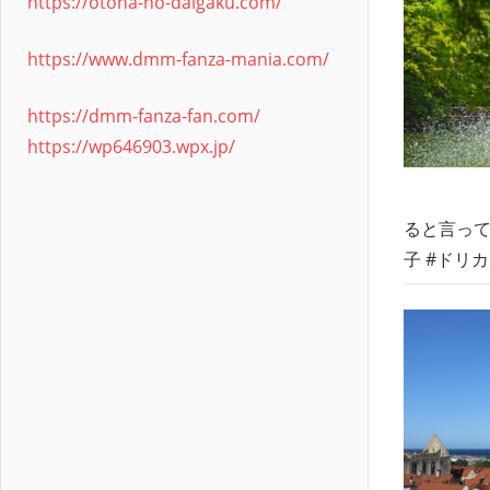
https://otona-no-daigaku.com/
https://www.dmm-fanza-mania.com/
https://dmm-fanza-fan.com/
https://wp646903.wpx.jp/
ると言ってく
子 #ドリカム